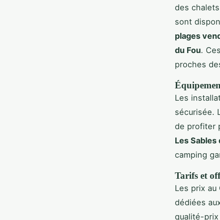
des chalet
sont disponi
plages ven
du Fou
. Ces
proches d
Équipements
Les install
sécurisée. 
de profiter
Les Sables
camping gar
Tarifs et of
Les prix au
dédiées aux
qualité-prix