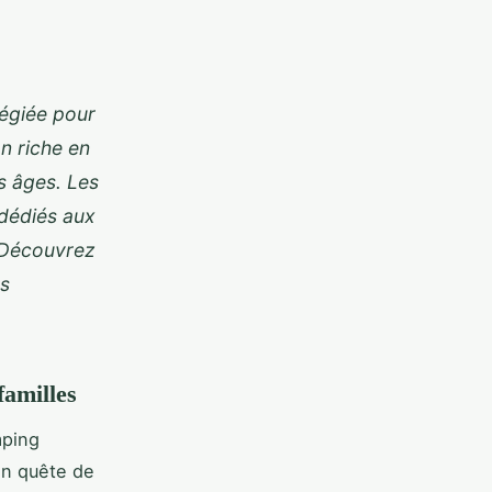
légiée pour
n riche en
es âges. Les
 dédiés aux
. Découvrez
rs
familles
mping
en quête de