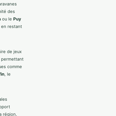
aravanes
mité des
n
ou le
Puy
t en restant
ire de jeux
, permettant
iques comme
fin
, le
ales
apport
a région,