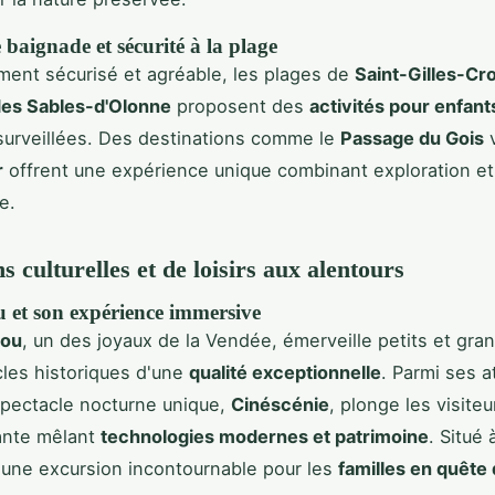
e baignade et sécurité à la plage
ent sécurisé et agréable, les plages de
Saint-Gilles-Cr
des Sables-d'Olonne
proposent des
activités pour enfant
urveillées. Des destinations comme le
Passage du Gois
v
r
offrent une expérience unique combinant exploration et
e.
s culturelles et de loisirs aux alentours
 et son expérience immersive
Fou
, un des joyaux de la Vendée, émerveille petits et gra
les historiques d'une
qualité exceptionnelle
. Parmi ses at
spectacle nocturne unique,
Cinéscénie
, plonge les visite
ante mêlant
technologies modernes et patrimoine
. Situé 
 une excursion incontournable pour les
familles en quête 