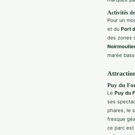
Activités d
Pour un mom
et du
Port 
des zones s
Noirmoutie
marée bass
Attraction
Puy du Fou
Le
Puy du 
ses spectac
phares, le 
fresque gé
ce parc est