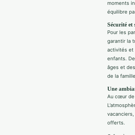
moments ino
équilibre pa
Sécurité et
Pour les par
garantir la
activités e
enfants. De
âges et de
de la famille
Une ambian
Au cœur de 
L’atmosphèr
vacanciers,
offerts.