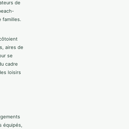
ateurs de
 beach-
 familles.
ôtoient
s, aires de
our se
du cadre
es loisirs
ergements
s équipés,