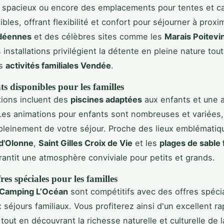
s spacieux ou encore des emplacements pour tentes et c
bles, offrant flexibilité et confort pour séjourner à proxi
déennes
et des célèbres sites comme les
Marais Poitevi
 installations privilégient la détente en pleine nature tou
es
activités familiales Vendée
.
 disponibles pour les familles
ations incluent des
piscines adaptées
aux enfants et une a
Les animations pour enfants sont nombreuses et variées
 pleinement de votre séjour. Proche des lieux emblémat
 d'Olonne
,
Saint Gilles Croix de Vie
et les
plages de sable 
antit une atmosphère conviviale pour petits et grands.
fres spéciales pour les familles
Camping L’Océan
sont compétitifs avec des offres spéci
 séjours familiaux. Vous profiterez ainsi d'un excellent r
 tout en découvrant la richesse naturelle et culturelle de l