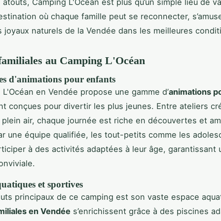
 atouts, Camping L'Océan est plus qu’un simple lieu de v
estination où chaque famille peut se reconnecter, s’amuse
s joyaux naturels de la Vendée dans les meilleures condit
 familiales au Camping L'Océan
 d'animations pour enfants
 L'Océan en Vendée propose une gamme d’
animations p
t conçues pour divertir les plus jeunes. Entre ateliers cré
n plein air, chaque journée est riche en découvertes et a
r une équipe qualifiée, les tout-petits comme les adoles
ticiper à des activités adaptées à leur âge, garantissant
nviviale.
quatiques et sportives
outs principaux de ce camping est son vaste espace aqua
amiliales en Vendée
s’enrichissent grâce à des piscines a