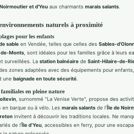
 Noirmoutier et d'Yeu
aux charmants
marais salants
.
 environnements naturels à proximité
plages pour les enfants
de sable
en Vendée, telles que celles des
Sables-d'Olon
-de-Monts
, sont idéales pour les familles grâce à leurs e
t surveillées. La
station balnéaire
de
Saint-Hilaire-de-Ri
des zones adaptées avec des équipements pour enfants
nt une
baignade en toute sécurité
.
familiales en pleine nature
oitevin
, surnommé "La Venise Verte", propose des activ
 en barque ou à vélo. Les
marais salants
de l'
Île de Noir
reton
invitent à découvrir les traditions locales. Ne man
riés de l’
Île d’Yeu
, accessibles en ferry, pour une escapa
 la nature préservée.