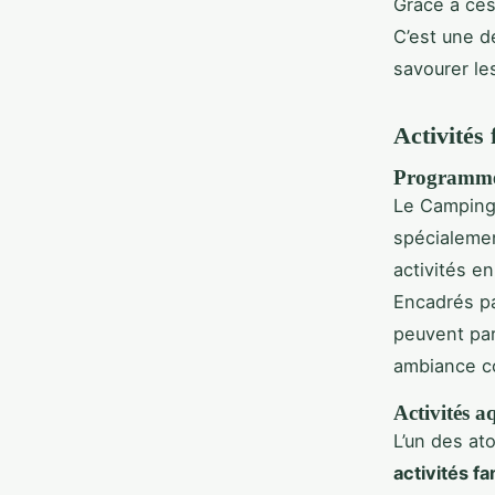
Grâce à ces
C’est une d
savourer le
Activités
Programmes
Le Camping
spécialemen
activités e
Encadrés pa
peuvent par
ambiance co
Activités a
L’un des at
activités f