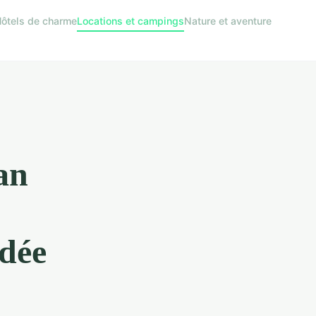
ôtels de charme
Locations et campings
Nature et aventure
an
s
ndée