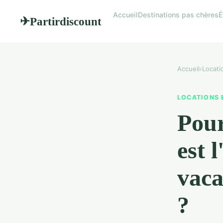
Accueil
Destinations pas chères
É
Partirdiscount
✈
Accueil
›
Locati
LOCATIONS 
Pour
est 
vaca
?