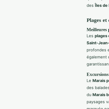
des
Îles de
Plages et
Meilleures 
Les
plages 
Saint-Jean
profondes e
également 
garantissa
Excursions 
Le
Marais p
des balades
du
Marais b
paysages va
marquée par