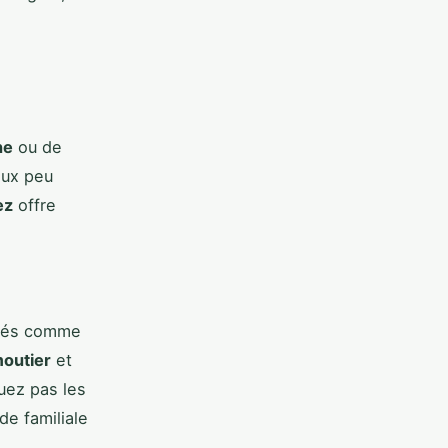
ne
ou de
aux peu
ez
offre
,
ités comme
moutier
et
quez pas les
de familiale