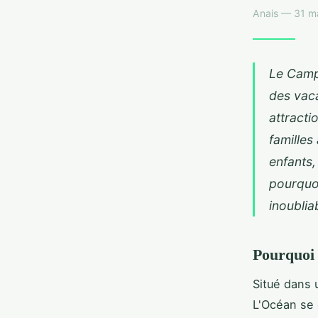
Anais — 31 m
Le Camp
des vaca
attracti
familles
enfants,
pourquoi
inoublia
Pourquoi 
Situé dans 
L'Océan se 