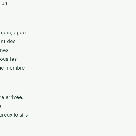
e un
t conçu pour
ent des
unes
tous les
que membre
re arrivée.
e
reux loisirs