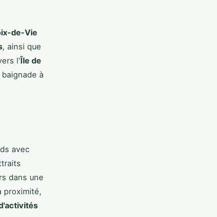
oix-de-Vie
s
, ainsi que
ers l'
Île de
 baignade à
nds avec
traits
urs dans une
à proximité,
d'activités