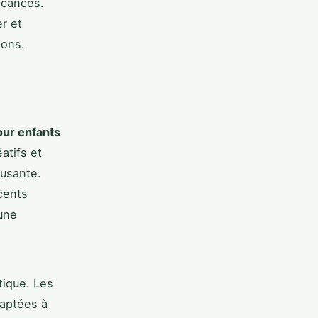
acances.
r et
ions.
our enfants
atifs et
musante.
cents
 une
tique. Les
daptées à